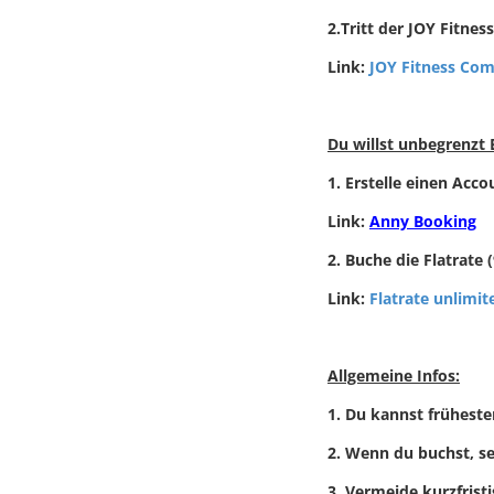
2.Tritt der JOY Fitne
Link:
JOY Fitness Co
Du willst unbegrenzt
1. Erstelle einen Acc
Link:
Anny Booking
2. Buche die Flatrate 
Link:
Flatrate unlimit
Allgemeine Infos:
1. Du kannst frühest
2. Wenn du buchst, se
3. Vermeide kurzfrist