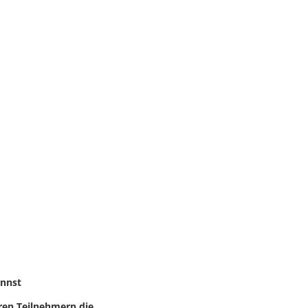
annst
eren Teilnehmern die