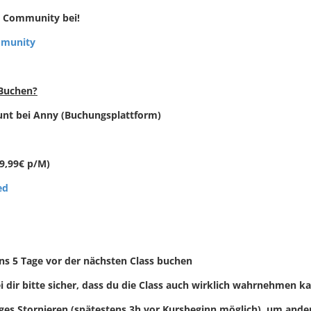
ss Community bei!
mmunity
 Buchen?
ount bei Anny (Buchungsplattform)
(9,99€ p/M)
ed
ens 5 Tage vor der nächsten Class buchen
i dir bitte sicher, dass du die Class auch wirklich wahrnehmen k
iges Stornieren (spätestens 3h vor Kursbeginn möglich), um and